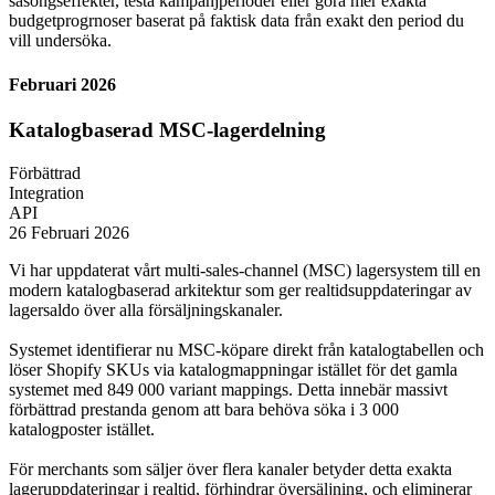
säsongseffekter, testa kampanjperioder eller göra mer exakta
budgetprogrnoser baserat på faktisk data från exakt den period du
vill undersöka.
Februari 2026
Katalogbaserad MSC-lagerdelning
Förbättrad
Integration
API
26 Februari 2026
Vi har uppdaterat vårt multi-sales-channel (MSC) lagersystem till en
modern katalogbaserad arkitektur som ger realtidsuppdateringar av
lagersaldo över alla försäljningskanaler.
Systemet identifierar nu MSC-köpare direkt från katalogtabellen och
löser Shopify SKUs via katalogmappningar istället för det gamla
systemet med 849 000 variant mappings. Detta innebär massivt
förbättrad prestanda genom att bara behöva söka i 3 000
katalogposter istället.
För merchants som säljer över flera kanaler betyder detta exakta
lageruppdateringar i realtid, förhindrar översäljning, och eliminerar