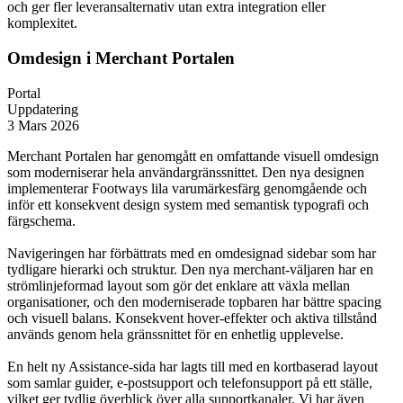
och ger fler leveransalternativ utan extra integration eller
komplexitet.
Omdesign i Merchant Portalen
Portal
Uppdatering
3 Mars 2026
Merchant Portalen har genomgått en omfattande visuell omdesign
som moderniserar hela användargränssnittet. Den nya designen
implementerar Footways lila varumärkesfärg genomgående och
inför ett konsekvent design system med semantisk typografi och
färgschema.
Navigeringen har förbättrats med en omdesignad sidebar som har
tydligare hierarki och struktur. Den nya merchant-väljaren har en
strömlinjeformad layout som gör det enklare att växla mellan
organisationer, och den moderniserade topbaren har bättre spacing
och visuell balans. Konsekvent hover-effekter och aktiva tillstånd
används genom hela gränssnittet för en enhetlig upplevelse.
En helt ny Assistance-sida har lagts till med en kortbaserad layout
som samlar guider, e-postsupport och telefonsupport på ett ställe,
vilket ger tydlig överblick över alla supportkanaler. Vi har även