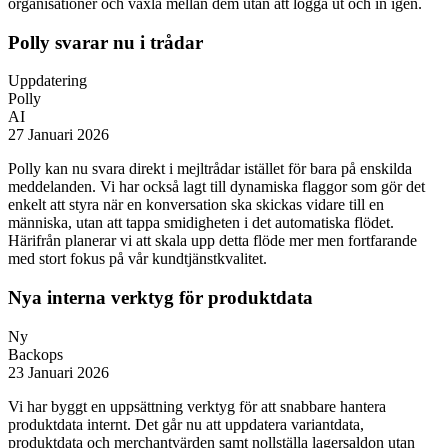
organisationer och växla mellan dem utan att logga ut och in igen.
Polly svarar nu i trådar
Uppdatering
Polly
AI
27 Januari 2026
Polly kan nu svara direkt i mejltrådar istället för bara på enskilda
meddelanden. Vi har också lagt till dynamiska flaggor som gör det
enkelt att styra när en konversation ska skickas vidare till en
människa, utan att tappa smidigheten i det automatiska flödet.
Härifrån planerar vi att skala upp detta flöde mer men fortfarande
med stort fokus på vår kundtjänstkvalitet.
Nya interna verktyg för produktdata
Ny
Backops
23 Januari 2026
Vi har byggt en uppsättning verktyg för att snabbare hantera
produktdata internt. Det går nu att uppdatera variantdata,
produktdata och merchantvärden samt nollställa lagersaldon utan