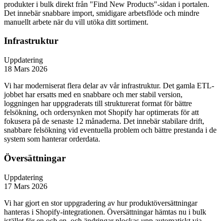
produkter i bulk direkt från "Find New Products"-sidan i portalen.
Det innebär snabbare import, smidigare arbetsflöde och mindre
manuellt arbete när du vill utöka ditt sortiment.
Infrastruktur
Uppdatering
18 Mars 2026
Vi har moderniserat flera delar av vår infrastruktur. Det gamla ETL-
jobbet har ersatts med en snabbare och mer stabil version,
loggningen har uppgraderats till strukturerat format för bättre
felsökning, och ordersynken mot Shopify har optimerats för att
fokusera på de senaste 12 månaderna. Det innebär stabilare drift,
snabbare felsökning vid eventuella problem och bättre prestanda i de
system som hanterar orderdata.
Översättningar
Uppdatering
17 Mars 2026
Vi har gjort en stor uppgradering av hur produktöversättningar
hanteras i Shopify-integrationen. Översättningar hämtas nu i bulk
istället för en och en, och ändringar plockas upp automatiskt via