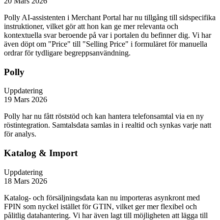
20 Mars 2026
Polly AI-assistenten i Merchant Portal har nu tillgång till sidspecifika
instruktioner, vilket gör att hon kan ge mer relevanta och
kontextuella svar beroende på var i portalen du befinner dig. Vi har
även döpt om "Price" till "Selling Price" i formuläret för manuella
ordrar för tydligare begreppsanvändning.
Polly
Uppdatering
19 Mars 2026
Polly har nu fått röststöd och kan hantera telefonsamtal via en ny
röstintegration. Samtalsdata samlas in i realtid och synkas varje natt
för analys.
Katalog & Import
Uppdatering
18 Mars 2026
Katalog- och försäljningsdata kan nu importeras asynkront med
FPIN som nyckel istället för GTIN, vilket ger mer flexibel och
pålitlig datahantering. Vi har även lagt till möjligheten att lägga till