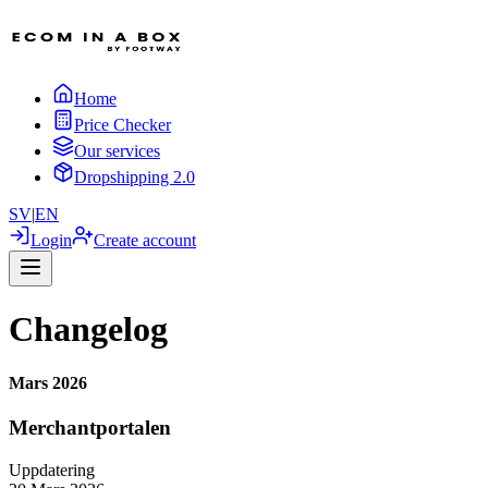
Home
Price Checker
Our services
Dropshipping 2.0
SV
|
EN
Login
Create account
Changelog
Mars 2026
Merchantportalen
Uppdatering